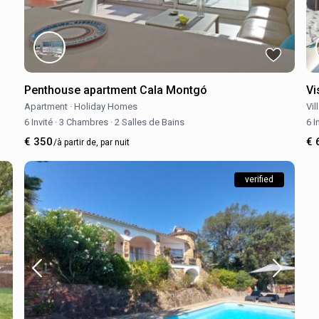
Penthouse apartment Cala Montgó
Vi
Apartment
·
Holiday Homes
Vil
6 Invité
·
3 Chambres
·
2 Salles de Bains
6 I
€ 350
€ 
/à partir de, par nuit
verified