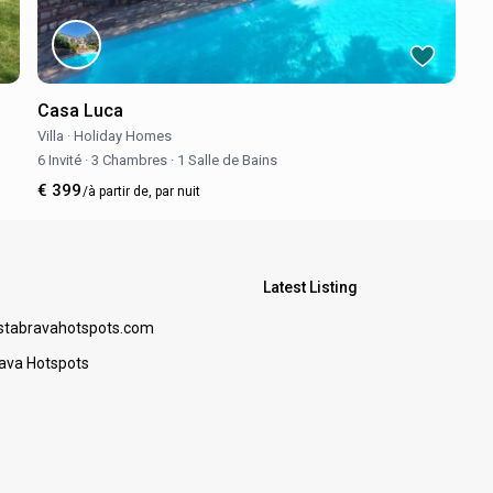
Casa Luca
Villa
·
Holiday Homes
6 Invité
·
3 Chambres
·
1 Salle de Bains
€ 399
/à partir de, par nuit
Latest Listing
stabravahotspots.com
ava Hotspots