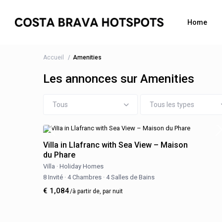
Home
Accueil
Amenities
Les annonces sur Amenities
Tous
Tous les types
Villa in Llafranc with Sea View – Maison
du Phare
Villa
·
Holiday Homes
8 Invité
·
4 Chambres
·
4 Salles de Bains
€ 1,084
/à partir de, par nuit