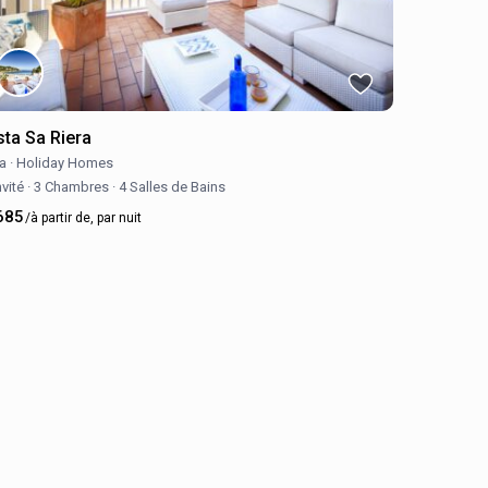
sta Sa Riera
la
·
Holiday Homes
nvité
·
3 Chambres
·
4 Salles de Bains
685
/à partir de, par nuit