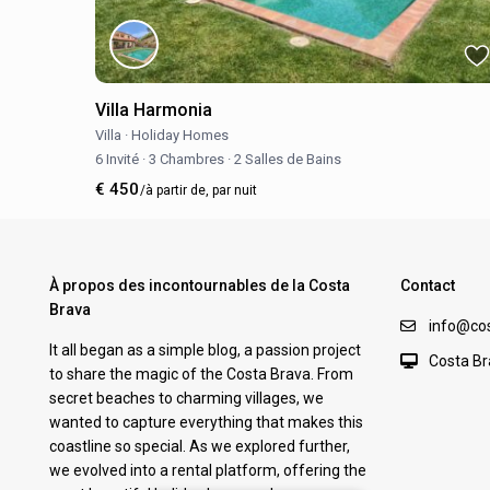
Villa Harmonia
Villa
·
Holiday Homes
6 Invité
·
3 Chambres
·
2 Salles de Bains
€ 450
/à partir de, par nuit
À propos des incontournables de la Costa
Contact
Brava
info@co
It all began as a simple blog, a passion project
Costa Br
to share the magic of the Costa Brava. From
secret beaches to charming villages, we
wanted to capture everything that makes this
coastline so special. As we explored further,
we evolved into a rental platform, offering the